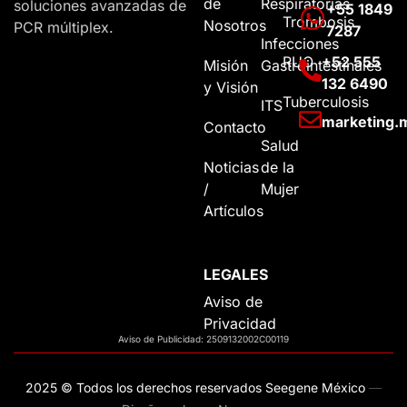
de
Respiratorias
soluciones avanzadas de
+55 1849
Trombosis
Nosotros
PCR múltiplex.
7287
Infecciones
RUO
+52 555
Misión
Gastrointestinales
132 6490
y Visión
Tuberculosis
ITS
marketing
Contacto
Salud
Noticias
de la
/
Mujer
Artículos
LEGALES
Aviso de
Privacidad
Aviso de Publicidad: 2509132002C00119
2025 © Todos los derechos reservados Seegene México
—