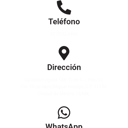
Teléfono
55 5132 6490
Dirección
Calzada Legaria 549, Torre 1 – Piso 11,
Col. 10 de Abril, Miguel Hidalgo, C.P. 11250,
Ciudad de México, CDMX.
WhatsApp