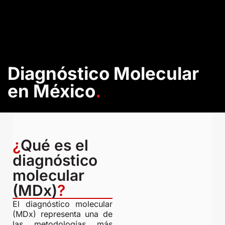
Diagnóstico Molecular
Noticias y Artículos
Diagnóstico Molecular
en México
.
¿
Qué es el
diagnóstico
molecular
(MDx)
?
El diagnóstico molecular
(MDx) representa una de
las metodologías más