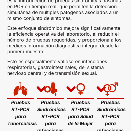
es la introducción de pruebas sindrómicas basadas
en PCR en tiempo real, que permiten la detección
simultánea de múltiples patógenos asociados a un
mismo conjunto de síntomas.
Este enfoque sindrómico mejora significativamente
la eficiencia operativa del laboratorio, al reducir el
número de pruebas requeridas, y proporciona a los
médicos información diagnóstica integral desde la
primera muestra.
Esto es especialmente valioso en infecciones
respiratorias, gastrointestinales, del sistema
nervioso central y de transmisión sexual.
Pruebas
Pruebas
Pruebas
Pruebas
RT-PCR
Sindrómicas
RT-PCR
Sindrómicas
para
RT-PCR
para Salud
RT-PCR
Tuberculosis
para
de la Mujer
para
Infecciones
Infecciones