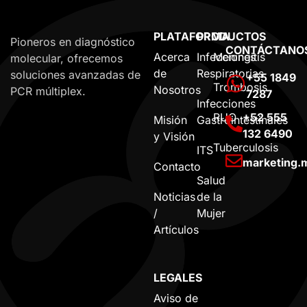
PLATAFORMA
PRODUCTOS
Pioneros en diagnóstico
CONTÁCTANO
Acerca
Infecciones
Meningitis
molecular, ofrecemos
de
Respiratorias
soluciones avanzadas de
+55 1849
Trombosis
Nosotros
PCR múltiplex.
7287
Infecciones
RUO
+52 555
Misión
Gastrointestinales
132 6490
y Visión
Tuberculosis
ITS
marketing
Contacto
Salud
Noticias
de la
/
Mujer
Artículos
LEGALES
Aviso de