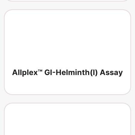
Allplex™ GI-Helminth(I) Assay