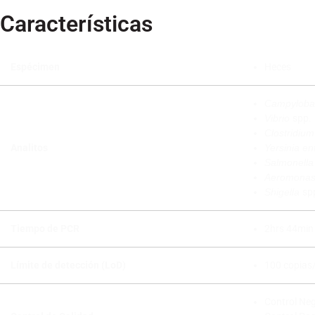
Características
Espécimen
Heces
Campyloba
Vibrio
spp.
Clostridium 
Analitos
Yersinia ent
Salmonell
Aeromona
Shigella
sp
Tiempo de PCR
2hrs 44min
Límite de detección (LoD)
100 copias
Control Neg