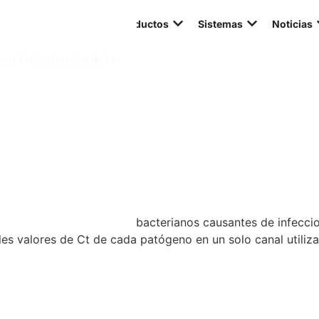
iagnóstico Molecular
Productos
Sistemas
Noticias
e a Profesionales de la
-Bacteria (I) Assay
Assay
 identifica 7 patógenos bacterianos causantes de infeccion
s valores de Ct de cada patógeno en un solo canal utiliz