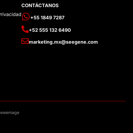
CONTÁCTANOS
Privacidad
+55 1849 7287
+52 555 132 6490
marketing.mx@seegene.com
 Newemage