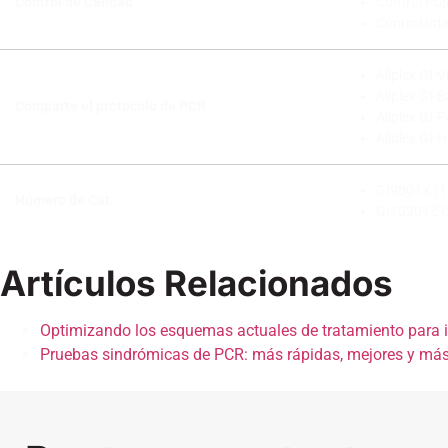
Control de Calidad
Control Pos
Control In
Allplex GI-
Allplex GI-B
Comparte el protocolo de PCR
Allplex GI-
Allplex GI-H
GI9801X (1
Número de Cat.
GI10201Z (
Artículos Relacionados
Optimizando los esquemas actuales de tratamiento para 
Pruebas sindrómicas de PCR: más rápidas, mejores y más