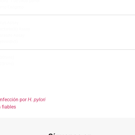
itivo: 1 de cada panel
terno Exógeno
Virus Assay
acteria(II) Assay
Parasite Assay
elminth(I)
00rxns)
25rxns)
infección por
H. pylori
 fiables