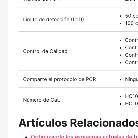
50 co
Límite de detección (LoD)
100 
Contr
Contr
Control de Calidad
Contr
Contr
Comparte el protocolo de PCR
Ning
HC10
Número de Cat.
HC10
Artículos Relacionado
Optimizando los esquemas actuales de t