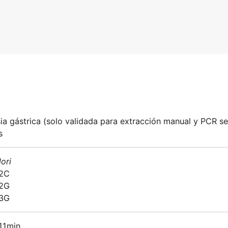
Envíanos 
informaci
ia gástrica (solo validada para extracción manual y PCR s
s
lori
2C
2G
3G
11min