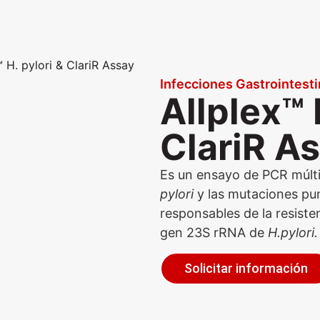
™ H. pylori & ClariR Assay
Infecciones Gastrointesti
Allplex™ 
ClariR A
Es un ensayo de PCR múlti
pylori
y las mutaciones pu
responsables de la resisten
gen 23S rRNA de
H.pylori.
Solicitar información