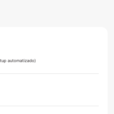
tu
ón
.
etup automatizado)