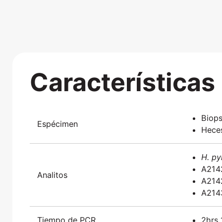
Características
Biops
Espécimen
Hece
H. py
A214
Analitos
A214
A214
Tiempo de PCR
2hrs 