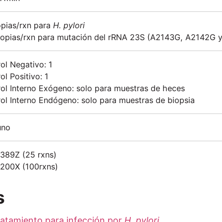
pias/rxn para
H. pylori
copias/rxn para mutación del rRNA 23S (A2143G, A2142G 
ol Negativo: 1
ol Positivo: 1
ol Interno Exógeno: solo para muestras de heces
ol Interno Endógeno: solo para muestras de biopsia
uno
389Z (25 rxns)
200X (100rxns)
s
ratamiento para infección por
H. pylori