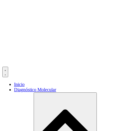
Ir
al
contenido
Inicio
Diagnóstico Molecular