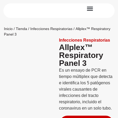
Diagnóstico Molecular
Noticias y Artículos
Inicio
/
Tienda
/
Infecciones Respiratorias
/ Allplex™ Respiratory
Panel 3
Infecciones Respiratorias
Allplex™
Respiratory
Panel 3
Es un ensayo de PCR en
tiempo múltiplex que detecta
e identifica los 5 patógenos
virales causantes de
infecciones del tracto
respiratorio, incluido el
coronavirus en un solo tubo.