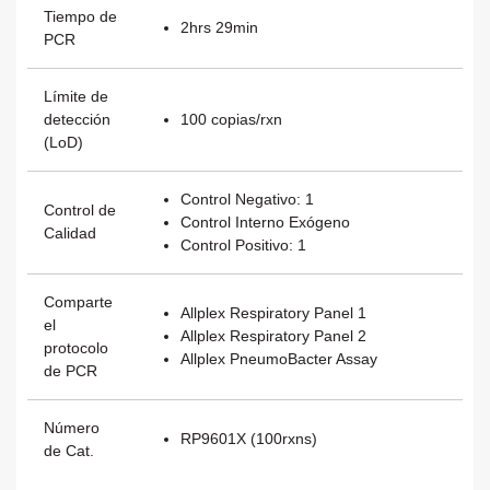
Tiempo de
2hrs 29min
Correo electrónico
PCR
Límite de
detección
100 copias/rxn
Estado
(LoD)
Control Negativo: 1
Control de
Mensaje
Control Interno Exógeno
Calidad
Control Positivo: 1
Comparte
Allplex Respiratory Panel 1
el
Allplex Respiratory Panel 2
protocolo
Allplex PneumoBacter Assay
de PCR
Enviar
Número
RP9601X (100rxns)
de Cat.