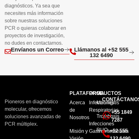
diagnósticos. Ya sea que
necesites más información
sobre nuestras soluciones
PCR o quieras colaborar en
proyectos de investigación,
no dudes en contactarnos.
Envíanos un Correo
Llámanos al +52 555
132 6490
PLATAFORMA
PRODUCTOS
CONTÁCTANO
Pioneros en diagnóstico
Acerca
Infecciones
Meningitis
molecular, ofrecemos
de
Respiratorias
+55 1849
Trombosis
soluciones avanzadas de
Nosotros
7287
Infecciones
PCR múltiplex.
RUO
+52 555
Misión y
Gastrointestinales
Visión
132 6490