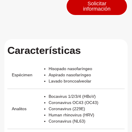
Solicitar
información
Envíanos tu
información
.
Nombre
Características
Apellido
Hisopado nasofaríngeo
Espécimen
Aspirado nasofaríngeo
Lavado broncoalveolar
Institución / Laboratorio
Bocavirus 1/2/3/4 (HBoV)
Coronavirus OC43 (OC43)
Analitos
Coronavirus (229E)
Teléfono
Human rhinovirus (HRV)
Coronavirus (NL63)