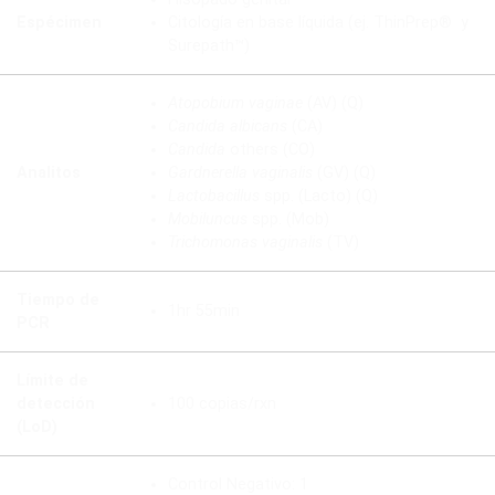
Espécimen
Citología en base líquida (ej. ThinPrep® y
Surepath™)
Atopobium vaginae
(AV) (Q)
Candida albicans
(CA)
Candida
others (CO)
Analitos
Gardnerella vaginalis
(GV) (Q)
Lactobacillus
spp. (Lacto) (Q)
Mobiluncus
spp. (Mob)
Trichomonas vaginalis
(TV)
Tiempo de
1hr 55min
PCR
Límite de
detección
100 copias/rxn
(LoD)
Control Negativo: 1