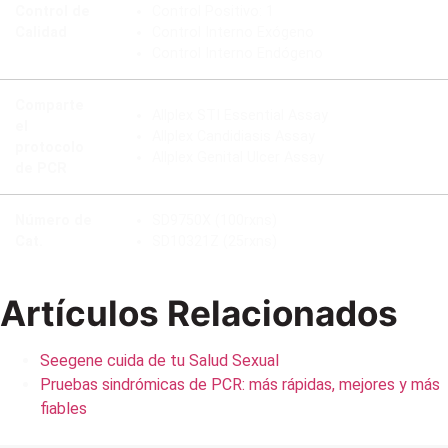
Control de
Control Positivo: 1
Calidad
Control Interno Exógeno
Control Interno Endógeno
Comparte
Allplex STI Essential Assay
el
Allplex Candidiasis Assay
protocolo
Allplex Genital Ulcer Assay
de PCR
Número de
SD9750X (100rxns)
Cat.
SD10321Z (25rxns)
Artículos Relacionados
Seegene cuida de tu Salud Sexual
Pruebas sindrómicas de PCR: más rápidas, mejores y más
fiables