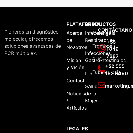
PLATAFORMA
PRODUCTOS
CONTÁCTANO
Pioneros en diagnóstico
Acerca
Infecciones
Meningitis
molecular, ofrecemos
de
Respiratorias
+55
Trombosis
soluciones avanzadas de
Nosotros
1849
Infecciones
PCR múltiplex.
7287
RUO
Misión
Gastrointestinales
+52 555
y Visión
Tuberculosis
ITS
132 6490
Contacto
marketing
Salud
Noticias
de la
/
Mujer
Artículos
LEGALES