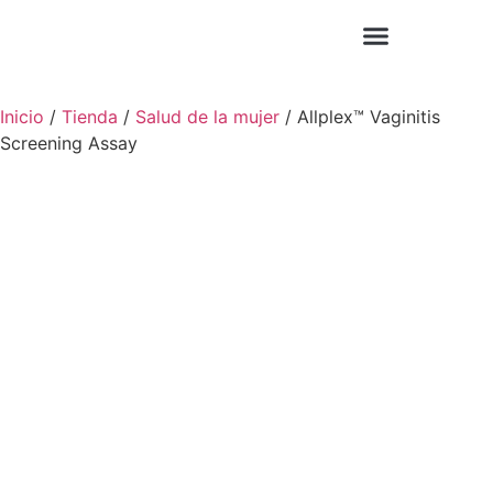
Diagnóstico Molecular
Noticias y Artículos
Inicio
/
Tienda
/
Salud de la mujer
/ Allplex™ Vaginitis
Screening Assay