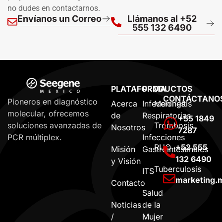
no dudes en contactarnos.
Envíanos un Correo
Llámanos al +52
555 132 6490
PLATAFORMA
PRODUCTOS
CONTÁCTANO
Pioneros en diagnóstico
Acerca
Infecciones
Meningitis
molecular, ofrecemos
de
Respiratorias
+55 1849
Trombosis
soluciones avanzadas de
Nosotros
7287
Infecciones
PCR múltiplex.
RUO
+52 555
Misión
Gastrointestinales
132 6490
y Visión
Tuberculosis
ITS
marketing
Contacto
Salud
Noticias
de la
/
Mujer